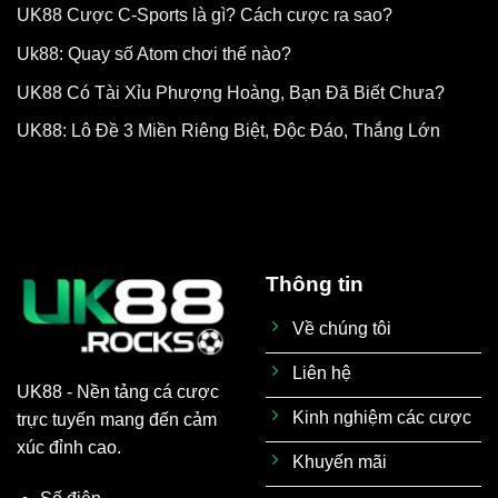
UK88 Cược C-Sports là gì? Cách cược ra sao?
Uk88: Quay số Atom chơi thế nào?
UK88 Có Tài Xỉu Phượng Hoàng, Bạn Đã Biết Chưa?
UK88: Lô Đề 3 Miền Riêng Biệt, Độc Đáo, Thắng Lớn
Thông tin
Về chúng tôi
Liên hệ
UK88 - Nền tảng cá cược
Kinh nghiệm các cược
trực tuyến mang đến cảm
xúc đỉnh cao.
Khuyến mãi