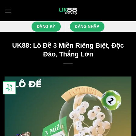
Chuyển
đến
nội
dung
ĐĂNG KÝ
ĐĂNG NHẬP
UK88: Lô Đề 3 Miền Riêng Biệt, Độc
Đáo, Thắng Lớn
15
Th1