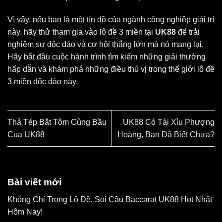
Vì vậy, nếu bạn là một tín đồ của ngành công nghiệp giải trí
này, hãy thử tham gia vào lô đề 3 miền tại
UK88
để trải
nghiệm sự độc đáo và cơ hội thắng lớn mà nó mang lại.
Hãy bắt đầu cuộc hành trình tìm kiếm những giải thưởng
hấp dẫn và khám phá những điều thú vị trong thế giới lô đề
3 miền độc đáo này.
Thả Tép Bắt Tôm Cùng Bầu
UK88 Có Tài Xỉu Phượng
Cua UK88
Hoàng, Bạn Đã Biết Chưa?
Bài viết mới
Không Chỉ Trong Lô Đề, Soi Cầu Baccarat UK88 Hot Nhất
Hôm Nay!