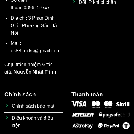
Số điện
Đổi IP khi bị chặn
thoại:
0396157xxx
Địa chỉ: 3 Phan Đình
Giót, Phương Sài, Hà
Nội
Mail:
uk88.rocks
@gmail.com
Chịu trách nhiệm & tác
giả:
Nguyễn Nhật Trình
Chính sách
Thanh toán
Chính sách bảo mật
Điều khoản và điều
kiện