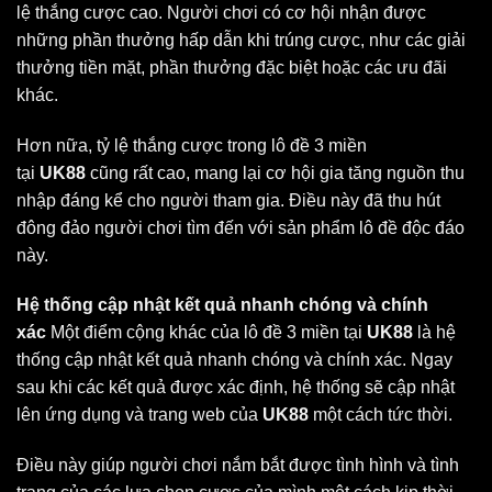
lệ thắng cược cao. Người chơi có cơ hội nhận được
những phần thưởng hấp dẫn khi trúng cược, như các giải
thưởng tiền mặt, phần thưởng đặc biệt hoặc các ưu đãi
khác.
Hơn nữa, tỷ lệ thắng cược trong lô đề 3 miền
tại
UK88
cũng rất cao, mang lại cơ hội gia tăng nguồn thu
nhập đáng kể cho người tham gia. Điều này đã thu hút
đông đảo người chơi tìm đến với sản phẩm lô đề độc đáo
này.
Hệ thống cập nhật kết quả nhanh chóng và chính
xác
Một điểm cộng khác của lô đề 3 miền tại
UK88
là hệ
thống cập nhật kết quả nhanh chóng và chính xác. Ngay
sau khi các kết quả được xác định, hệ thống sẽ cập nhật
lên ứng dụng và trang web của
UK88
một cách tức thời.
Điều này giúp người chơi nắm bắt được tình hình và tình