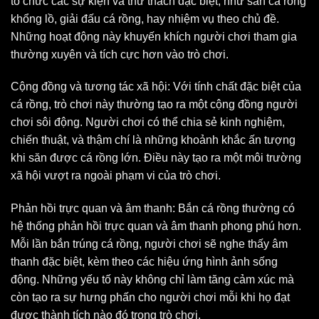
tổ chức các sự kiện và thử thách đặc biệt, như săn cá rồng
khổng lồ, giải đấu cá rồng, hay nhiệm vụ theo chủ đề.
Những hoạt động này khuyến khích người chơi tham gia
thường xuyên và tích cực hơn vào trò chơi.
Cộng đồng và tương tác xã hội: Với tính chất đặc biệt của
cá rồng, trò chơi này thường tạo ra một cộng đồng người
chơi sôi động. Người chơi có thể chia sẻ kinh nghiệm,
chiến thuật, và thậm chí là những khoảnh khắc ấn tượng
khi săn được cá rồng lớn. Điều này tạo ra một môi trường
xã hội vượt ra ngoài phạm vi của trò chơi.
Phản hồi trực quan và âm thanh: Bắn cá rồng thường có
hệ thống phản hồi trực quan và âm thanh phong phú hơn.
Mỗi lần bắn trúng cá rồng, người chơi sẽ nghe thấy âm
thanh đặc biệt, kèm theo các hiệu ứng hình ảnh sống
động. Những yếu tố này không chỉ làm tăng cảm xúc mà
còn tạo ra sự hưng phấn cho người chơi mỗi khi họ đạt
được thành tích nào đó trong trò chơi.