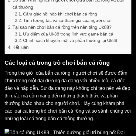
cá thường
Cảm giác hồi hộp khi chơi bắn cá rồng
Tính tương tác và sự tham gia của người chơi
Tại sao nên chơi bắn cá rồng trên nền tảng Uk88?
Ưu điểm của Uk88 trong lĩnh vực game bắn cá
Chính sách khuyến mãi và phần thưởng tại Uk88
Kết luận
Các loại cá trong trò chơi bắn cá rồng
Trong thế giới của bắn cá rồng, người chơi sẽ được đắm
chìm trong một đại dương đa dạng với nhiều loài cá độc
đáo và hấp dẫn. Sự đa dạng này không chỉ tạo nên vẻ đẹp
thị giác mà còn mang đến những thách thức và phần
thưởng khác nhau cho người chơi. Hãy cùng khám phá
các loại cá trong trò chơi bắn cá rồng và so sánh chúng với
những loài cá trong bắn cá thông thường.