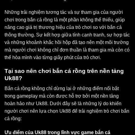
Những trải nghiệm tương tác và sự tham gia của người
chơi trong bắn cá rồng là một phần không thể thiếu, giúp
nâng cao giá trị thương hiệu của trò chơi so với bắn cá
thông thường. Sự kết hợp giữa tính cạnh tranh, sự hợp tác
và những khoảnh khắc hồi hộp đã tạo nên một môi trường
mà người chơi không chỉ đơn thuần là tham gia mà còn có
thể hòa mình vào từng giây phút của trò chơi.
Tại sao nên chơi bắn cá rồng trên nền tảng
Uk88?
Bắn cá rồng không chỉ dừng lại ở những điểm nổi bật
trong gameplay mà còn được hỗ trợ bởi một nền tảng
hoàn hảo như Uk88. Dưới đây sẽ là những lý do khiến
người chơi nên lựa chọn Uk88 để trải nghiệm trò chơi bắn
cá rồng:
Ưu điểm của Uk88 trong lĩnh vực game bắn cá