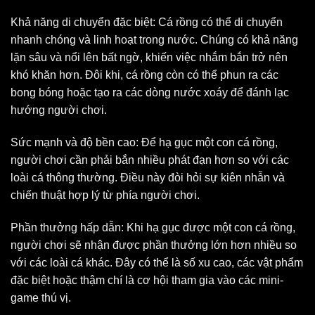
Khả năng di chuyển đặc biệt: Cá rồng có thể di chuyển
nhanh chóng và linh hoạt trong nước. Chúng có khả năng
lặn sâu và nổi lên bất ngờ, khiến việc nhắm bắn trở nên
khó khăn hơn. Đôi khi, cá rồng còn có thể phun ra các
bong bóng hoặc tạo ra các dòng nước xoáy để đánh lạc
hướng người chơi.
Sức mạnh và độ bền cao: Để hạ gục một con cá rồng,
người chơi cần phải bắn nhiều phát đạn hơn so với các
loài cá thông thường. Điều này đòi hỏi sự kiên nhẫn và
chiến thuật hợp lý từ phía người chơi.
Phần thưởng hấp dẫn: Khi hạ gục được một con cá rồng,
người chơi sẽ nhận được phần thưởng lớn hơn nhiều so
với các loài cá khác. Đây có thể là số xu cao, các vật phẩm
đặc biệt hoặc thậm chí là cơ hội tham gia vào các mini-
game thú vị.