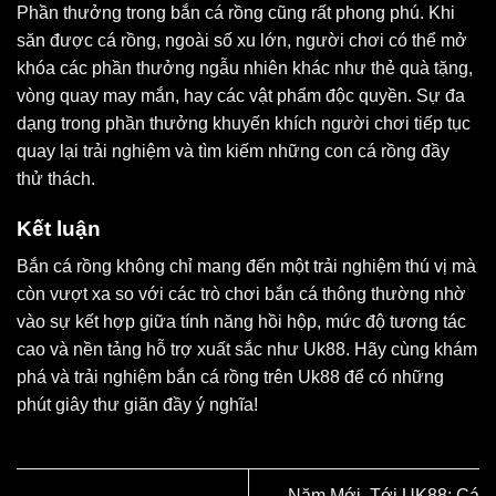
Phần thưởng trong bắn cá rồng cũng rất phong phú. Khi
săn được cá rồng, ngoài số xu lớn, người chơi có thể mở
khóa các phần thưởng ngẫu nhiên khác như thẻ quà tặng,
vòng quay may mắn, hay các vật phẩm độc quyền. Sự đa
dạng trong phần thưởng khuyến khích người chơi tiếp tục
quay lại trải nghiệm và tìm kiếm những con cá rồng đầy
thử thách.
Kết luận
Bắn cá rồng không chỉ mang đến một trải nghiệm thú vị mà
còn vượt xa so với các trò chơi bắn cá thông thường nhờ
vào sự kết hợp giữa tính năng hồi hộp, mức độ tương tác
cao và nền tảng hỗ trợ xuất sắc như Uk88. Hãy cùng khám
phá và trải nghiệm bắn cá rồng trên Uk88 để có những
phút giây thư giãn đầy ý nghĩa!
Năm Mới, Tới UK88: Cá