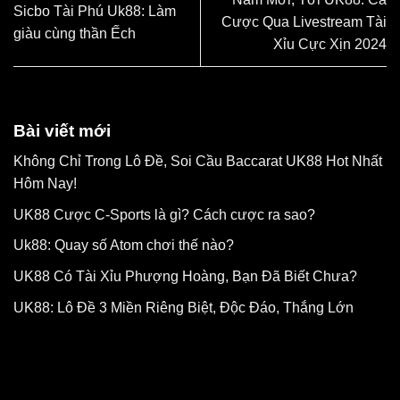
Sicbo Tài Phú Uk88: Làm
Cược Qua Livestream Tài
giàu cùng thần Ếch
Xỉu Cực Xịn 2024
Bài viết mới
Không Chỉ Trong Lô Đề, Soi Cầu Baccarat UK88 Hot Nhất
Hôm Nay!
UK88 Cược C-Sports là gì? Cách cược ra sao?
Uk88: Quay số Atom chơi thế nào?
UK88 Có Tài Xỉu Phượng Hoàng, Bạn Đã Biết Chưa?
UK88: Lô Đề 3 Miền Riêng Biệt, Độc Đáo, Thắng Lớn