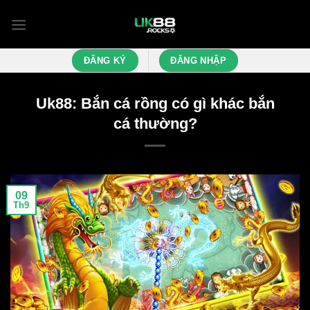
Chuyển
đến
nội
dung
ĐĂNG KÝ
ĐĂNG NHẬP
Uk88: Bắn cá rồng có gì khác bắn
cá thường?
09
Th9