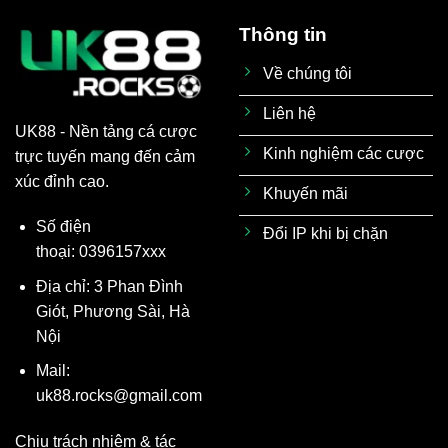
Thông tin
Về chúng tôi
Liên hệ
UK88 - Nền tảng cá cược
Kinh nghiệm các cược
trực tuyến mang đến cảm
xúc đỉnh cao.
Khuyến mãi
Số điện
Đổi IP khi bị chặn
thoại:
0396157xxx
Địa chỉ: 3 Phan Đình
Giót, Phương Sài, Hà
Nội
Mail:
uk88.rocks
@gmail.com
Chịu trách nhiệm & tác