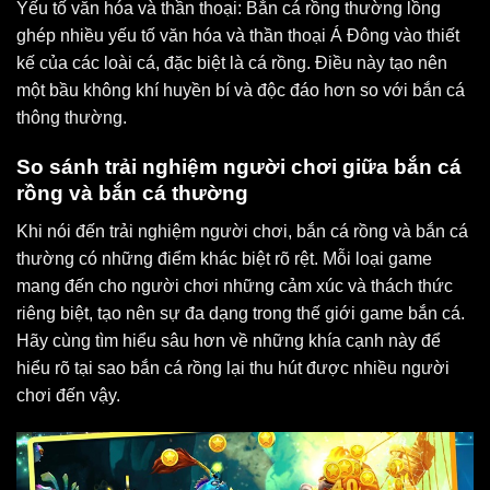
Yếu tố văn hóa và thần thoại: Bắn cá rồng thường lồng
ghép nhiều yếu tố văn hóa và thần thoại Á Đông vào thiết
kế của các loài cá, đặc biệt là cá rồng. Điều này tạo nên
một bầu không khí huyền bí và độc đáo hơn so với bắn cá
thông thường.
So sánh trải nghiệm người chơi giữa bắn cá
rồng và bắn cá thường
Khi nói đến trải nghiệm người chơi, bắn cá rồng và bắn cá
thường có những điểm khác biệt rõ rệt. Mỗi loại game
mang đến cho người chơi những cảm xúc và thách thức
riêng biệt, tạo nên sự đa dạng trong thế giới game bắn cá.
Hãy cùng tìm hiểu sâu hơn về những khía cạnh này để
hiểu rõ tại sao bắn cá rồng lại thu hút được nhiều người
chơi đến vậy.