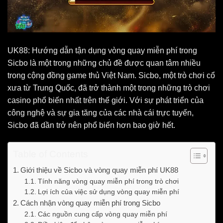
UK88
: Hướng dẫn tận dụng vòng quay miễn phí trong
Sicbo là một trong những chủ đề được quan tâm nhiều
trong cộng đồng game thủ Việt Nam. Sicbo, một trò chơi cổ
xưa từ Trung Quốc, đã trở thành một trong những trò chơi
casino phổ biến nhất trên thế giới. Với sự phát triển của
công nghệ và sự gia tăng của các nhà cái trực tuyến,
Sicbo đã dần trở nên phổ biến hơn bao giờ hết.
Table of Contents
Giới thiệu về Sicbo và vòng quay miễn phí UK88
Tính năng vòng quay miễn phí trong trò chơi
Lợi ích của việc sử dụng vòng quay miễn phí
Cách nhận vòng quay miễn phí trong Sicbo
Các nguồn cung cấp vòng quay miễn phí