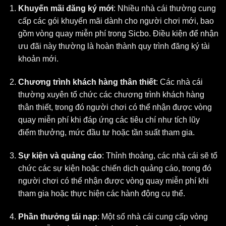
Khuyến mãi đăng ký mới
: Nhiều nhà cái thường cung
cấp các gói khuyến mãi dành cho người chơi mới, bao
gồm vòng quay miễn phí trong Sicbo. Điều kiện để nhận
ưu đãi này thường là hoàn thành quy trình đăng ký tài
khoản mới.
Chương trình khách hàng thân thiết
: Các nhà cái
thường xuyên tổ chức các chương trình khách hàng
thân thiết, trong đó người chơi có thể nhận được vòng
quay miễn phí khi đáp ứng các tiêu chí như tích lũy
điểm thưởng, mức đầu tư hoặc tần suất tham gia.
Sự kiện và quảng cáo
: Thỉnh thoảng, các nhà cái sẽ tổ
chức các sự kiện hoặc chiến dịch quảng cáo, trong đó
người chơi có thể nhận được vòng quay miễn phí khi
tham gia hoặc thực hiện các hành động cụ thể.
Phần thưởng tái nạp
: Một số nhà cái cung cấp vòng