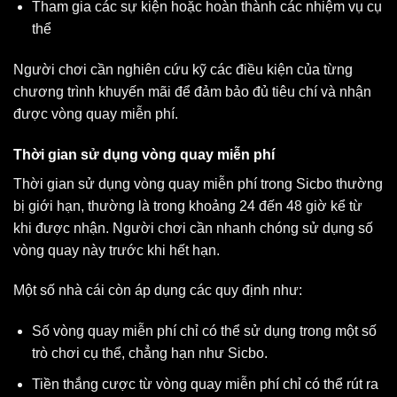
Tham gia các sự kiện hoặc hoàn thành các nhiệm vụ cụ
thể
Người chơi cần nghiên cứu kỹ các điều kiện của từng
chương trình khuyến mãi để đảm bảo đủ tiêu chí và nhận
được vòng quay miễn phí.
Thời gian sử dụng vòng quay miễn phí
Thời gian sử dụng vòng quay miễn phí trong Sicbo thường
bị giới hạn, thường là trong khoảng 24 đến 48 giờ kể từ
khi được nhận. Người chơi cần nhanh chóng sử dụng số
vòng quay này trước khi hết hạn.
Một số nhà cái còn áp dụng các quy định như:
Số vòng quay miễn phí chỉ có thể sử dụng trong một số
trò chơi cụ thể, chẳng hạn như Sicbo.
Tiền thắng cược từ vòng quay miễn phí chỉ có thể rút ra