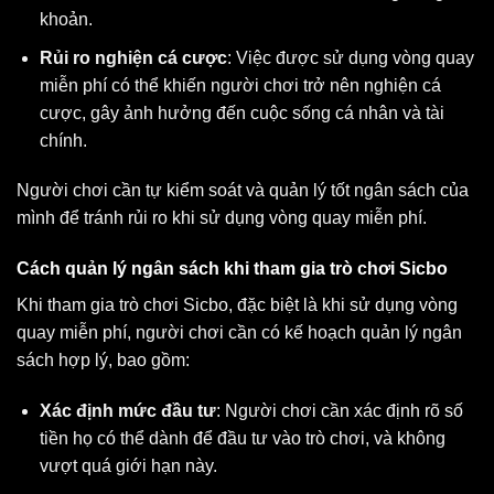
người chơi, nhưng vẫn tồn tại một số rủi ro, bao gồm:
Rủi ro thua lỗ
: Mặc dù được sử dụng vòng quay miễn
phí, người chơi vẫn có thể thua cược do yếu tố may rủi
trong trò chơi Sicbo.
Rủi ro vi phạm quy định
: Nếu người chơi không tuân
thủ các quy định của nhà cái về vòng quay miễn phí, họ
có thể bị nhà cái từ chối thanh toán hoặc đóng băng tài
khoản.
Rủi ro nghiện cá cược
: Việc được sử dụng vòng quay
miễn phí có thể khiến người chơi trở nên nghiện cá
cược, gây ảnh hưởng đến cuộc sống cá nhân và tài
chính.
Người chơi cần tự kiểm soát và quản lý tốt ngân sách của
mình để tránh rủi ro khi sử dụng vòng quay miễn phí.