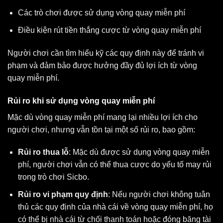
cần lưu ý một số điều sau:
Quy định của nhà cái về vòng quay miễn phí
Mỗi nhà cái thường có các quy định riêng về việc sử dụng
vòng quay miễn phí, chẳng hạn như:
Các điều kiện để nhận vòng quay miễn phí
Giới hạn số lượng vòng quay miễn phí mỗi lần
Các trò chơi được sử dụng vòng quay miễn phí
Điều kiện rút tiền thắng cược từ vòng quay miễn phí
Người chơi cần tìm hiểu kỹ các quy định này để tránh vi
phạm và đảm bảo được hưởng đầy đủ lợi ích từ vòng
quay miễn phí.
Rủi ro khi sử dụng vòng quay miễn phí
Mặc dù vòng quay miễn phí mang lại nhiều lợi ích cho