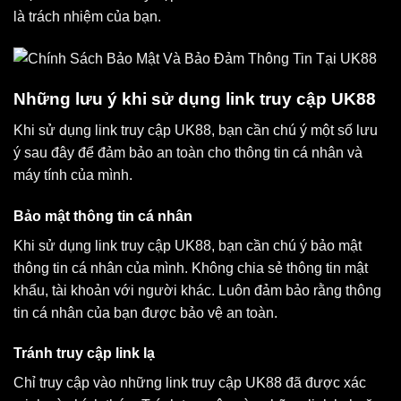
là trách nhiệm của bạn.
Những lưu ý khi sử dụng link truy cập UK88
Khi sử dụng link truy cập UK88, bạn cần chú ý một số lưu
ý sau đây để đảm bảo an toàn cho thông tin cá nhân và
máy tính của mình.
Bảo mật thông tin cá nhân
Khi sử dụng link truy cập UK88, bạn cần chú ý bảo mật
thông tin cá nhân của mình. Không chia sẻ thông tin mật
khẩu, tài khoản với người khác. Luôn đảm bảo rằng thông
tin cá nhân của bạn được bảo vệ an toàn.
Tránh truy cập link lạ
Chỉ truy cập vào những link truy cập UK88 đã được xác