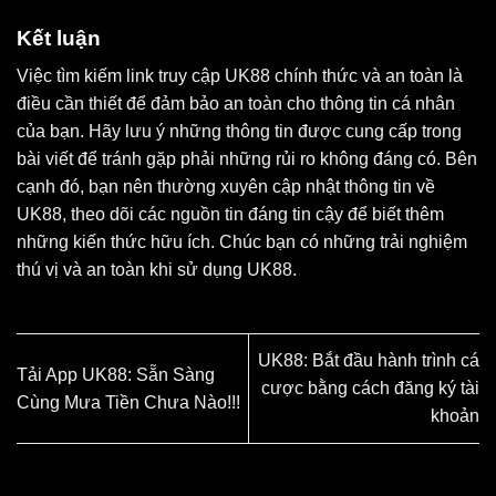
Kết luận
Việc tìm kiếm link truy cập UK88 chính thức và an toàn là
điều cần thiết để đảm bảo an toàn cho thông tin cá nhân
của bạn. Hãy lưu ý những thông tin được cung cấp trong
bài viết để tránh gặp phải những rủi ro không đáng có. Bên
cạnh đó, bạn nên thường xuyên cập nhật thông tin về
UK88, theo dõi các nguồn tin đáng tin cậy để biết thêm
những kiến thức hữu ích. Chúc bạn có những trải nghiệm
thú vị và an toàn khi sử dụng UK88.
UK88: Bắt đầu hành trình cá
Tải App UK88: Sẵn Sàng
cược bằng cách đăng ký tài
Cùng Mưa Tiền Chưa Nào!!!
khoản