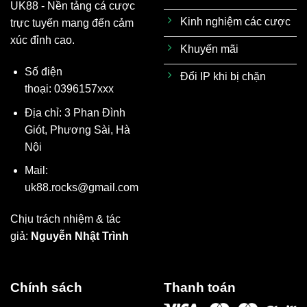
UK88 - Nền tảng cá cược
Kinh nghiệm các cược
trực tuyến mang đến cảm
xúc đỉnh cao.
Khuyến mãi
Số điện
Đổi IP khi bị chặn
thoại:
0396157xxx
Địa chỉ: 3 Phan Đình
Giót, Phương Sài, Hà
Nội
Mail:
uk88.rocks
@gmail.com
Chịu trách nhiệm & tác
giả:
Nguyễn Nhật Trình
Chính sách
Thanh toán