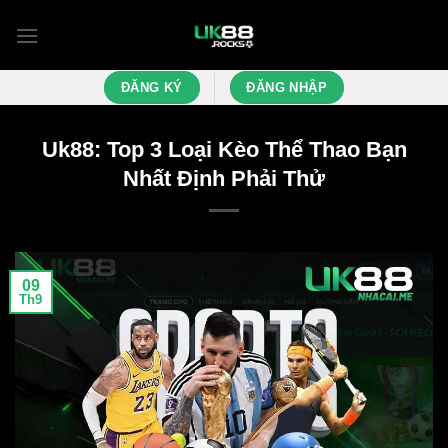
Chuyển
đến
nội
dung
ĐĂNG KÝ
ĐĂNG NHẬP
Uk88: Top 3 Loại Kèo Thể Thao Bạn
Nhất Định Phải Thử
09
Th9