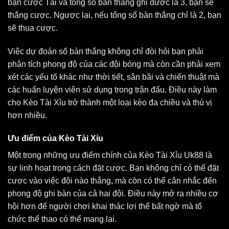
bạn cược Tài và tổng số bàn thắng ghi được là 3, bạn sẽ
thắng cược. Ngược lại, nếu tổng số bàn thắng chỉ là 2, bạn
sẽ thua cược.
Việc dự đoán số bàn thắng không chỉ đòi hỏi bạn phải
phân tích phong độ của các đội bóng mà còn cần phải xem
xét các yếu tố khác như thời tiết, sân bãi và chiến thuật mà
các huấn luyện viên sử dụng trong trận đấu. Điều này làm
cho Kèo Tài Xỉu trở thành một loại kèo đa chiều và thú vị
hơn nhiều.
Ưu điểm của Kèo Tài Xỉu
Một trong những ưu điểm chính của Kèo Tài Xỉu Uk88 là
sự linh hoạt trong cách đặt cược. Bạn không chỉ có thể đặt
cược vào việc đội nào thắng, mà còn có thể cân nhắc đến
phong độ ghi bàn của cả hai đội. Điều này mở ra nhiều cơ
hội hơn để người chơi khai thác lợi thế bất ngờ mà tổ
chức thể thao có thể mang lại.