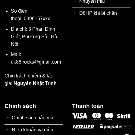
Khuyến mãi
Số điện
Đổi IP khi bị chặn
thoại:
0396157xxx
Địa chỉ: 3 Phan Đình
Giót, Phương Sài, Hà
Nội
Mail:
uk88.rocks
@gmail.com
Chịu trách nhiệm & tác
giả:
Nguyễn Nhật Trình
Chính sách
Thanh toán
Chính sách bảo mật
Điều khoản và điều