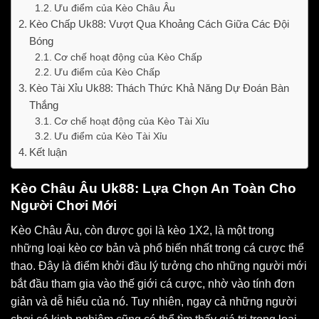
Ưu điểm của Kèo Châu Âu
Kèo Chấp Uk88: Vượt Qua Khoảng Cách Giữa Các Đội
Bóng
Cơ chế hoạt động của Kèo Chấp
Ưu điểm của Kèo Chấp
Kèo Tài Xỉu Uk88: Thách Thức Khả Năng Dự Đoán Bàn
Thắng
Cơ chế hoạt động của Kèo Tài Xỉu
Ưu điểm của Kèo Tài Xỉu
Kết luận
Kèo Châu Âu Uk88: Lựa Chọn An Toàn Cho
Người Chơi Mới
Kèo Châu Âu, còn được gọi là kèo 1X2, là một trong
những loại kèo cơ bản và phổ biến nhất trong cá cược thể
thao. Đây là điểm khởi đầu lý tưởng cho những người mới
bắt đầu tham gia vào thế giới cá cược, nhờ vào tính đơn
giản và dễ hiểu của nó. Tuy nhiên, ngay cả những người