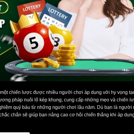
là một chiến lược được nhiều người chơi áp dụng với hy vọng tạo
phương pháp nuôi lô kép khung, cung cấp những mẹo và chiến l
 nghiệm quý báu từ những người chơi lâu năm. Dù bạn là người 
 chắc chắn sẽ giúp bạn nâng cao cơ hội chiến thắng khi áp dụ