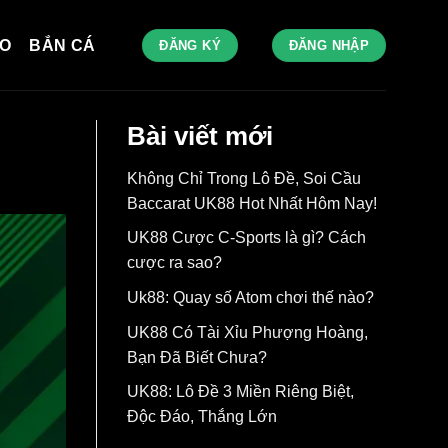
AO
BẮN CÁ
ĐĂNG KÝ
ĐĂNG NHẬP
Bài viết mới
Không Chỉ Trong Lô Đề, Soi Cầu
Baccarat UK88 Hot Nhất Hôm Nay!
UK88 Cược C-Sports là gì? Cách
cược ra sao?
Uk88: Quay số Atom chơi thế nào?
UK88 Có Tài Xỉu Phượng Hoàng,
Bạn Đã Biết Chưa?
UK88: Lô Đề 3 Miền Riêng Biệt,
Độc Đáo, Thắng Lớn