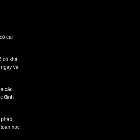
có cái
ố có khả
 ngày và
ữa các
c định
g pháp
 toán học