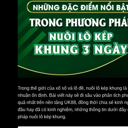
Trong thế giới của xổ số và lô đề, nuôi lô kép khung 
nhuận ổn định. Bài viết này sẽ đi sâu vào phân tích 
quả nhất trên nền tảng
UK88
, đồng thời chia sẻ kinh
đầu hay đã có kinh nghiệm, những thông tin dưới đây
pháp nuôi lô kép khung.