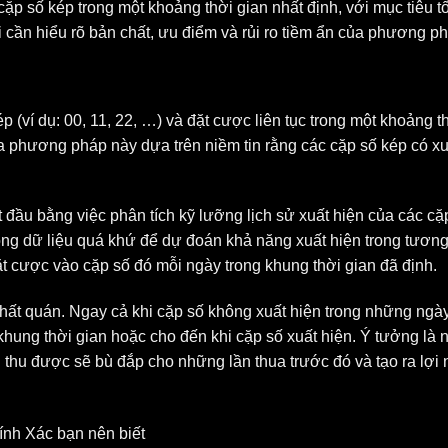
ặp số kép trong một khoảng thời gian nhất định, với mục tiêu t
 cần hiểu rõ bản chất, ưu điểm và rủi ro tiềm ẩn của phương p
(ví dụ: 00, 11, 22, …) và đặt cược liên tục trong một khoảng t
ủa phương pháp này dựa trên niềm tin rằng các cặp số kép có 
ầu bằng việc phân tích kỹ lưỡng lịch sử xuất hiện của các cặ
ng dữ liệu quá khứ để dự đoán khả năng xuất hiện trong tương 
t cược vào cặp số đó mỗi ngày trong khung thời gian đã định.
nhất quán. Ngay cả khi cặp số không xuất hiện trong những ngà
 khung thời gian hoặc cho đến khi cặp số xuất hiện. Ý tưởng là 
ận thu được sẽ bù đắp cho những lần thua trước đó và tạo ra lợi