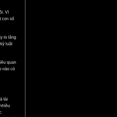
i. Vì
t con số
y lo lắng
kỷ luật
Điều quan
p nào có
à tài
 nhiều
c