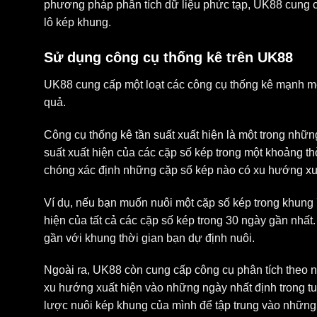
phương pháp phân tích dữ liệu phức tạp, UK88 cung 
lô kép khung.
Sử dụng công cụ thống kê trên UK88
UK88 cung cấp một loạt các công cụ thống kê mạnh mẽ, 
quả.
Công cụ thống kê tần suất xuất hiện là một trong nhữn
suất xuất hiện của các cặp số kép trong một khoảng t
chóng xác định những cặp số kép nào có xu hướng xu
Ví dụ, nếu bạn muốn nuôi một cặp số kép trong khung 
hiện của tất cả các cặp số kép trong 30 ngày gần nhất
gần với khung thời gian bạn dự định nuôi.
Ngoài ra, UK88 còn cung cấp công cụ phân tích theo ng
xu hướng xuất hiện vào những ngày nhất định trong tu
lược nuôi kép khung của mình để tập trung vào những