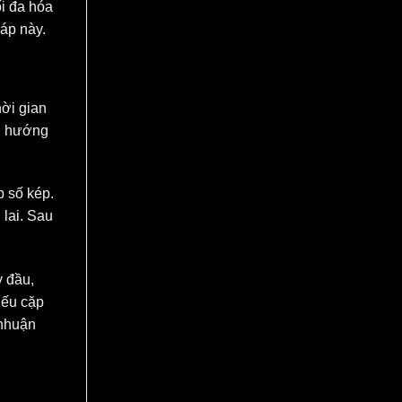
ối đa hóa
háp này.
hời gian
xu hướng
p số kép.
lai. Sau
y đầu,
nếu cặp
 nhuận