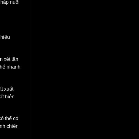
pháp nuôi
 hiệu
m xét tần
 thể nhanh
t xuất
ất hiện
có thể có
ỉnh chiến