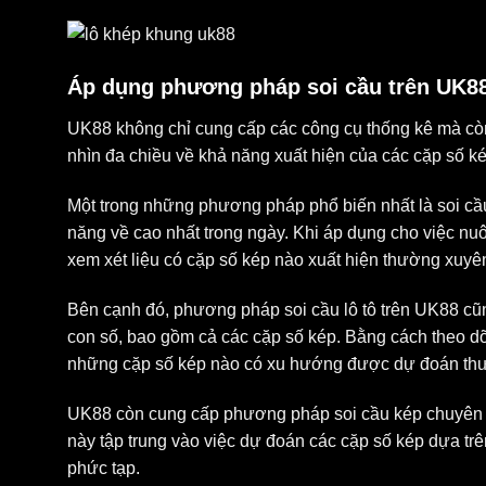
Áp dụng phương pháp soi cầu trên UK8
UK88 không chỉ cung cấp các công cụ thống kê mà còn
nhìn đa chiều về khả năng xuất hiện của các cặp số ké
Một trong những phương pháp phổ biến nhất là soi cầ
năng về cao nhất trong ngày. Khi áp dụng cho việc nu
xem xét liệu có cặp số kép nào xuất hiện thường xuyê
Bên cạnh đó, phương pháp soi cầu lô tô trên UK88 cũ
con số, bao gồm cả các cặp số kép. Bằng cách theo dõ
những cặp số kép nào có xu hướng được dự đoán thư
UK88 còn cung cấp phương pháp soi cầu kép chuyên b
này tập trung vào việc dự đoán các cặp số kép dựa trê
phức tạp.